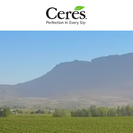
MOZ
Doces
Um pouco de indulgência frutada nunca fez mal a ninguém.