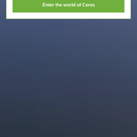
As laranjas podem ser armazenadas em
Enter the world of Ceres
temperatura ambiente ou na geleira, onde
geralmente duram o mesmo tempo e retêm quase o
mesmo nível de teor de vitaminas.
Encontre-me
nos seguintes
sabores?
Aprecie-me nestas saborosas receitas