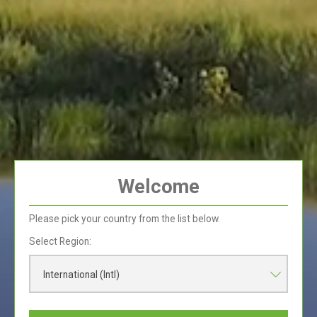
As laranjas são uma mistura de frutas cítricas - uma
mistura de pomelo e tangerina.
As laranjas originaram por volta de 4000 a.C. no
sudeste da Ásia, de onde se espalharam para a Índia.
Existem mais de 600 variedades de laranjas em todo
o mundo.
Welcome
Uma laranja típica tem 10 segmentos.
Please pick your country from the list below.
Select Region:
Casca de laranja espalhada sobre uma horta é um
repelente eficaz para lesmas.
International (Intl)