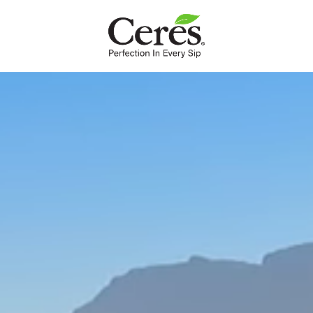
MOZ
Informação do Produto
As nossas laranjas são brilhantes e vaidosas, o sol dentro de um
copo! O aroma doce e cítrico da casca de laranja é muito difícil de
bater.