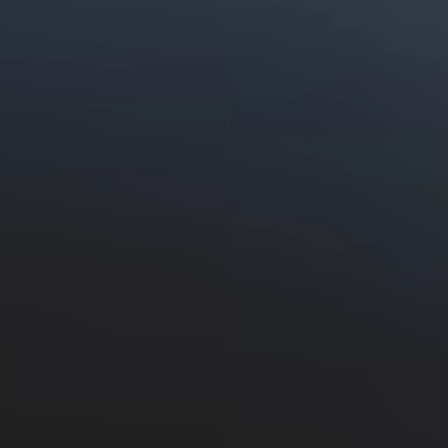
Potes de cheesecake
Doces
Back to the top
Mapa do site
Legal
Meio Ambiente
Entre em contacto
Campanha Ceres 100%
Ceres Contest 100% Rewarded
Premiado!